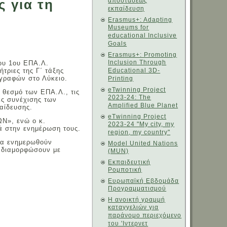
 για τη
αποστάσεως
εκπαίδευση
Erasmus+: Adapting
Museums for
educational Inclusive
Goals
Erasmus+: Promoting
Inclusion Through
του 1ου ΕΠΑ.Λ.
τριες της Γ΄ τάξης
Educational 3D-
γγραφών στο Λύκειο.
Printing
eTwinning Project
ν θεσμό των ΕΠΑ.Λ., τις
2023-24: The
ες συνέχισης των
Amplified Blue Planet
αίδευσης.
eΤwinning Project
ΩΝ», ενώ ο κ.
2023-24 "My city, my
ά στην ενημέρωση τους.
region, my country"
 να ενημερωθούν
Model United Nations
α διαμορφώσουν με
(MUN)
Εκπαιδευτική
Ρομποτική
Ευρωπαϊκή Εβδομάδα
Προγραμματισμού
Η ανοικτή γραμμή
καταγγελιών για
παράνομο περιεχόμενο
του 'Ιντερνετ