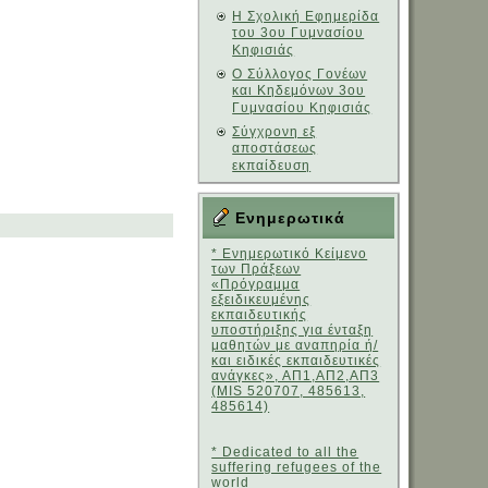
Η Σχολική Εφημερίδα
του 3ου Γυμνασίου
Κηφισιάς
Ο Σύλλογος Γονέων
και Κηδεμόνων 3ου
Γυμνασίου Κηφισιάς
Σύγχρονη εξ
αποστάσεως
εκπαίδευση
Ενημερωτικά
* Ενημερωτικό Κείμενο
των Πράξεων
«Πρόγραμμα
εξειδικευμένης
εκπαιδευτικής
υποστήριξης για ένταξη
μαθητών με αναπηρία ή/
και ειδικές εκπαιδευτικές
ανάγκες», ΑΠ1,ΑΠ2,ΑΠ3
(MIS 520707, 485613,
485614)
* Dedicated to all the
suffering refugees of the
world