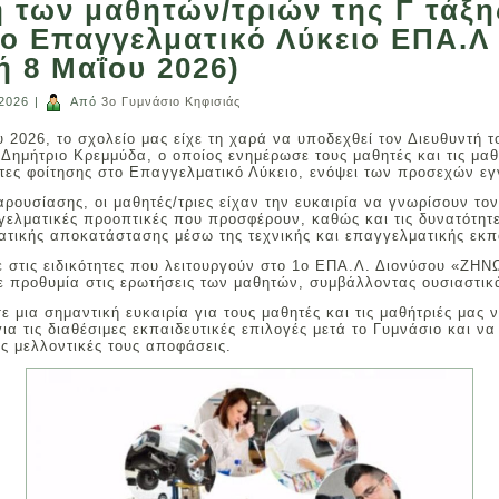
των μαθητών/τριών της Γ τάξης
ο Επαγγελματικό Λύκειο ΕΠΑ.Λ
 8 Μαΐου 2026)
 2026
|
Από
3ο Γυμνάσιο Κηφισιάς
2026, το σχολείο μας είχε τη χαρά να υποδεχθεί τον Διευθυντή 
ημήτριο Κρεμμύδα, ο οποίος ενημέρωσε τους μαθητές και τις μαθή
τητες φοίτησης στο Επαγγελματικό Λύκειο, ενόψει των προσεχών ε
αρουσίασης, οι μαθητές/τριες είχαν την ευκαιρία να γνωρίσουν το
γγελματικές προοπτικές που προσφέρουν, καθώς και τις δυνατότητ
τικής αποκατάστασης μέσω της τεχνικής και επαγγελματικής εκπ
ε στις ειδικότητες που λειτουργούν στο 1ο ΕΠΑ.Λ. Διονύσου «ΖΗΝ
 προθυμία στις ερωτήσεις των μαθητών, συμβάλλοντας ουσιαστικ
 μια σημαντική ευκαιρία για τους μαθητές και τις μαθήτριές μας
ια τις διαθέσιμες εκπαιδευτικές επιλογές μετά το Γυμνάσιο και ν
ς μελλοντικές τους αποφάσεις.