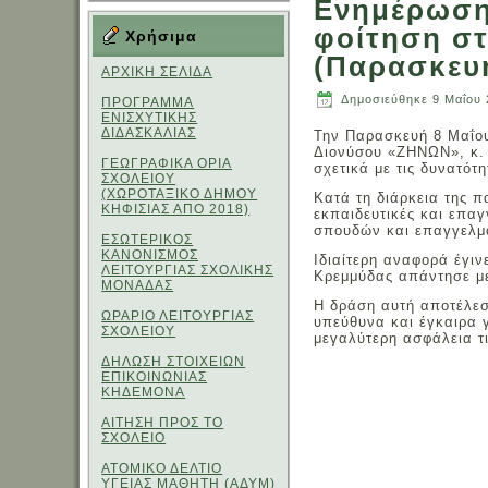
Ενημέρωση 
φοίτηση στ
Χρήσιμα
(Παρασκευή
ΑΡΧΙΚΗ ΣΕΛΙΔΑ
Δημοσιεύθηκε
9 Μαΐου
ΠΡΟΓΡΑΜΜΑ
ΕΝΙΣΧΥΤΙΚΗΣ
ΔΙΔΑΣΚΑΛΙΑΣ
Την Παρασκευή 8 Μαΐου 
Διονύσου «ΖΗΝΩΝ», κ. Δ
ΓΕΩΓΡΑΦΙΚΑ ΟΡΙΑ
σχετικά με τις δυνατό
ΣΧΟΛΕΙΟΥ
(ΧΩΡΟΤΑΞΙΚΟ ΔΗΜΟΥ
Κατά τη διάρκεια της π
ΚΗΦΙΣΙΑΣ ΑΠΟ 2018)
εκπαιδευτικές και επα
σπουδών και επαγγελμα
ΕΣΩΤΕΡΙΚΟΣ
ΚΑΝΟΝΙΣΜΟΣ
Ιδιαίτερη αναφορά έγιν
ΛΕΙΤΟΥΡΓΙΑΣ ΣΧΟΛΙΚΗΣ
Κρεμμύδας απάντησε με
ΜΟΝΑΔΑΣ
Η δράση αυτή αποτέλεσε
ΩΡΑΡΙΟ ΛΕΙΤΟΥΡΓΙΑΣ
υπεύθυνα και έγκαιρα γ
ΣΧΟΛΕΙΟΥ
μεγαλύτερη ασφάλεια τι
ΔΗΛΩΣΗ ΣΤΟΙΧΕΙΩΝ
ΕΠΙΚΟΙΝΩΝΙΑΣ
ΚΗΔΕΜΟΝΑ
ΑΙΤΗΣΗ ΠΡΟΣ ΤΟ
ΣΧΟΛΕΙΟ
ΑΤΟΜΙΚΟ ΔΕΛΤΙΟ
ΥΓΕΙΑΣ ΜΑΘΗΤΗ (ΑΔΥΜ)