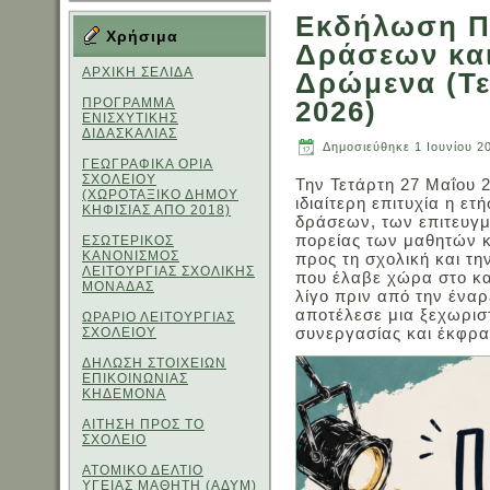
Εκδήλωση Π
Χρήσιμα
Δράσεων και
ΑΡΧΙΚΗ ΣΕΛΙΔΑ
Δρώμενα (Τε
ΠΡΟΓΡΑΜΜΑ
2026)
ΕΝΙΣΧΥΤΙΚΗΣ
ΔΙΔΑΣΚΑΛΙΑΣ
Δημοσιεύθηκε
1 Ιουνίου 2
ΓΕΩΓΡΑΦΙΚΑ ΟΡΙΑ
ΣΧΟΛΕΙΟΥ
Την Τετάρτη 27 Μαΐου 
(ΧΩΡΟΤΑΞΙΚΟ ΔΗΜΟΥ
ιδιαίτερη επιτυχία η ε
ΚΗΦΙΣΙΑΣ ΑΠΟ 2018)
δράσεων, των επιτευγμ
πορείας των μαθητών κ
ΕΣΩΤΕΡΙΚΟΣ
ΚΑΝΟΝΙΣΜΟΣ
προς τη σχολική και τη
ΛΕΙΤΟΥΡΓΙΑΣ ΣΧΟΛΙΚΗΣ
που έλαβε χώρα στο κα
ΜΟΝΑΔΑΣ
λίγο πριν από την ένα
αποτέλεσε μια ξεχωρισ
ΩΡΑΡΙΟ ΛΕΙΤΟΥΡΓΙΑΣ
συνεργασίας και έκφρα
ΣΧΟΛΕΙΟΥ
ΔΗΛΩΣΗ ΣΤΟΙΧΕΙΩΝ
ΕΠΙΚΟΙΝΩΝΙΑΣ
ΚΗΔΕΜΟΝΑ
ΑΙΤΗΣΗ ΠΡΟΣ ΤΟ
ΣΧΟΛΕΙΟ
ΑΤΟΜΙΚΟ ΔΕΛΤΙΟ
ΥΓΕΙΑΣ ΜΑΘΗΤΗ (ΑΔΥΜ)