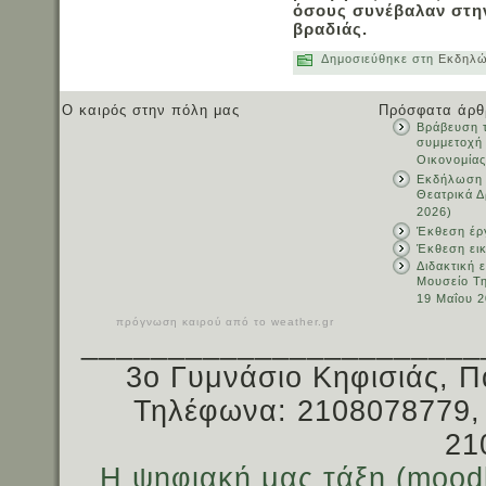
όσους συνέβαλαν στην
βραδιάς.
Δημοσιεύθηκε στη
Εκδηλώ
Ο καιρός στην πόλη μας
Πρόσφατα άρθ
Βράβευση τ
συμμετοχή
Οικονομίας
Εκδήλωση 
Θεατρικά Δ
2026)
Έκθεση έρ
Έκθεση ει
Διδακτική 
Μουσείο Τ
19 Μαΐου 2
πρόγνωση καιρού από το weather.gr
_______________________
3ο Γυμνάσιο Κηφισιάς, Π
Τηλέφωνα: 2108078779,
21
Η ψηφιακή μας τάξη (mood