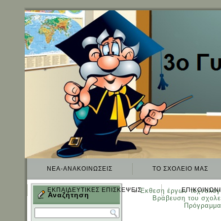
ΝΈΑ-ΑΝΑΚΟΙΝΏΣΕΙΣ
TO ΣΧΟΛΕΊΟ ΜΑΣ
ΕΚΠΑΙΔΕΥΤΙΚΈΣ ΕΠΙΣΚΈΨΕΙΣ
ΕΠΙΚΟΙΝΩΝ
«
Έκθεση έργων τεχνολογ
Αναζήτηση
Βράβευση του σχολεί
Πρόγραμμα