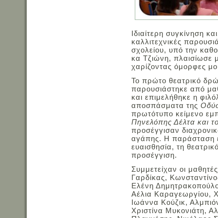
Ιδιαίτερη συγκίνηση κ
καλλιτεχνικές παρουσιά
σχολείου, υπό την καθ
κα Τζιώνη, πλαισίωσε 
χαρίζοντας όμορφες μου
Το πρώτο θεατρικό δρώ
παρουσιάστηκε από μαθ
και επιμελήθηκε η φιλ
αποσπάσματα της
Οδύσ
πρωτότυπο κείμενο εμ
Πηνελόπης Δέλτα και τ
προσέγγισαν διαχρονικ
αγάπης. Η παράσταση ε
ευαισθησία, τη θεατρικ
προσέγγιση.
Συμμετείχαν οι μαθητές
Γαρδίκας, Κωνσταντίνο
Ελένη Δημητρακοπούλο
Αέλια Καραγεωργίου, 
Ιωάννα Κούζικ, Αλμπιό
Χριστίνα Μυκονιάτη, Α