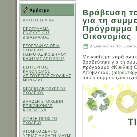
Χρήσιμα
Βράβευση το
για τη συμμ
ΑΡΧΙΚΗ ΣΕΛΙΔΑ
Πρόγραμμα 
ΠΡΟΓΡΑΜΜΑ
ΕΝΙΣΧΥΤΙΚΗΣ
Οικονομίας
ΔΙΔΑΣΚΑΛΙΑΣ
ΓΕΩΓΡΑΦΙΚΑ ΟΡΙΑ
Δημοσιεύθηκε
3 Ιουνίου 2
ΣΧΟΛΕΙΟΥ
(ΧΩΡΟΤΑΞΙΚΟ ΔΗΜΟΥ
Με ιδιαίτερη χαρά ανακ
ΚΗΦΙΣΙΑΣ ΑΠΟ 2018)
βραβεύτηκε για τη συμμ
πρόγραμμα «Κυκλική Ο
ΕΣΩΤΕΡΙΚΟΣ
ΚΑΝΟΝΙΣΜΟΣ
Απόβλητα», (
https://3g
ΛΕΙΤΟΥΡΓΙΑΣ ΣΧΟΛΙΚΗΣ
οποίο συμμετείχαν σχο
ΜΟΝΑΔΑΣ
ΩΡΑΡΙΟ ΛΕΙΤΟΥΡΓΙΑΣ
ΣΧΟΛΕΙΟΥ
ΔΗΛΩΣΗ ΣΤΟΙΧΕΙΩΝ
ΕΠΙΚΟΙΝΩΝΙΑΣ
ΚΗΔΕΜΟΝΑ
ΑΙΤΗΣΗ ΠΡΟΣ ΤΟ
ΣΧΟΛΕΙΟ
ΑΤΟΜΙΚΟ ΔΕΛΤΙΟ
ΥΓΕΙΑΣ ΜΑΘΗΤΗ (ΑΔΥΜ)