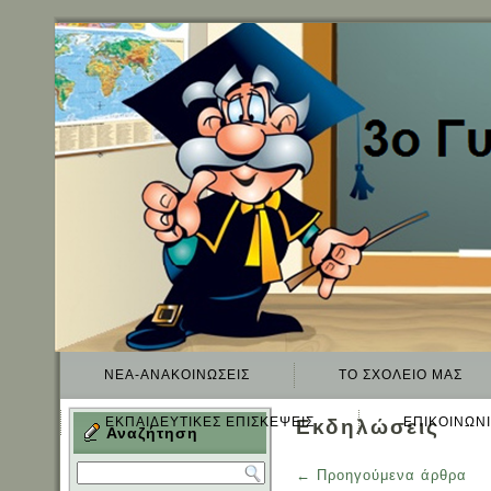
ΝΈΑ-ΑΝΑΚΟΙΝΏΣΕΙΣ
TO ΣΧΟΛΕΊΟ ΜΑΣ
ΕΚΠΑΙΔΕΥΤΙΚΈΣ ΕΠΙΣΚΈΨΕΙΣ
ΕΠΙΚΟΙΝΩΝ
Εκδηλώσεις
Αναζήτηση
←
Προηγούμενα άρθρα