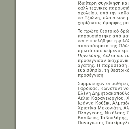
Ιδιαίτερη συγκίνηση κ
καλλιτεχνικές παρουσιά
σχολείου, υπό την καθ
κα Τζιώνη, πλαισίωσε 
χαρίζοντας όμορφες μου
Το πρώτο θεατρικό δρώ
παρουσιάστηκε από μαθ
και επιμελήθηκε η φιλ
αποσπάσματα της
Οδύσ
πρωτότυπο κείμενο εμ
Πηνελόπης Δέλτα και τ
προσέγγισαν διαχρονικ
αγάπης. Η παράσταση ε
ευαισθησία, τη θεατρικ
προσέγγιση.
Συμμετείχαν οι μαθητές
Γαρδίκας, Κωνσταντίνο
Ελένη Δημητρακοπούλο
Αέλια Καραγεωργίου, 
Ιωάννα Κούζικ, Αλμπιό
Χριστίνα Μυκονιάτη, Α
Πλαγγέσης, Νικόλαος Σ
Βασίλειος Ταβουλάρης,
Παναγιώτης Τσακίρογλο