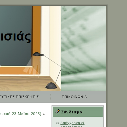
ΕΥΤΙΚΈΣ ΕΠΙΣΚΈΨΕΙΣ
ΕΠΙΚΟΙΝΩΝΊΑ
Σύνδεσμοι
σκευή 23 Μαΐου 2025)
»
Aσύγχρονη εξ