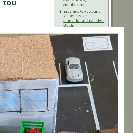
 του
αποστάσεως
εκπαίδευση
Erasmus+: Adapting
Museums for
educational Inclusive
Goals
Erasmus+: Promoting
Inclusion Through
Educational 3D-
Printing
eTwinning Project
2023-24: The
Amplified Blue Planet
eΤwinning Project
2023-24 "My city, my
region, my country"
Model United Nations
(MUN)
Εκπαιδευτική
Ρομποτική
Ευρωπαϊκή Εβδομάδα
Προγραμματισμού
Η ανοικτή γραμμή
καταγγελιών για
παράνομο περιεχόμενο
του 'Ιντερνετ