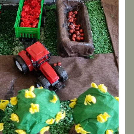
Η Σχολική Εφημερίδα
του 3ου Γυμνασίου
Κηφισιάς
Ο Σύλλογος Γονέων
και Κηδεμόνων 3ου
Γυμνασίου Κηφισιάς
Σύγχρονη εξ
αποστάσεως
εκπαίδευση
Ενημερωτικά
* Ενημερωτικό Κείμενο
των Πράξεων
«Πρόγραμμα
εξειδικευμένης
εκπαιδευτικής
υποστήριξης για ένταξη
μαθητών με αναπηρία ή/
και ειδικές εκπαιδευτικές
ανάγκες», ΑΠ1,ΑΠ2,ΑΠ3
(MIS 520707, 485613,
485614)
* Dedicated to all the
suffering refugees of the
world