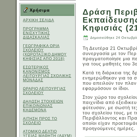
Δράση Περι
Χρήσιμα
Εκπαίδευσης
ΑΡΧΙΚΗ ΣΕΛΙΔΑ
Κηφισιάς (2
ΠΡΟΓΡΑΜΜΑ
ΕΝΙΣΧΥΤΙΚΗΣ
ΔΙΔΑΣΚΑΛΙΑΣ
Δημοσιεύθηκε
24 Οκτωβρί
ΓΕΩΓΡΑΦΙΚΑ ΟΡΙΑ
Τη Δευτέρα 21 Οκτωβρί
ΣΧΟΛΕΙΟΥ
συνεργασία με τον Περ
(ΧΩΡΟΤΑΞΙΚΟ ΔΗΜΟΥ
πραγματοποίησε μια πε
ΚΗΦΙΣΙΑΣ ΑΠΟ 2018)
για τους μαθητές του 3
ΕΣΩΤΕΡΙΚΟΣ
ΚΑΝΟΝΙΣΜΟΣ
Κατά τη διάρκεια της δρ
ΛΕΙΤΟΥΡΓΙΑΣ ΣΧΟΛΙΚΗΣ
ενημερώθηκαν για τα σ
ΜΟΝΑΔΑΣ
που απειλούν τον πλαν
εφαρμόσουν οι ίδιοι.
ΩΡΑΡΙΟ ΛΕΙΤΟΥΡΓΙΑΣ
ΣΧΟΛΕΙΟΥ
Στον χώρο του σχολείο
ΔΗΛΩΣΗ ΣΤΟΙΧΕΙΩΝ
παιχνίδια από εξειδικε
ΕΠΙΚΟΙΝΩΝΙΑΣ
φύτευσαν, με σωστή τε
ΚΗΔΕΜΟΝΑ
του σχολείου τους, με 
Περιβάλλοντος και Πρα
ΑΙΤΗΣΗ ΠΡΟΣ ΤΟ
οποίοι είχαν προετοιμά
ΣΧΟΛΕΙΟ
προηγούμενες ημέρες.
ΑΤΟΜΙΚΟ ΔΕΛΤΙΟ
ΥΓΕΙΑΣ ΜΑΘΗΤΗ (ΑΔΥΜ)