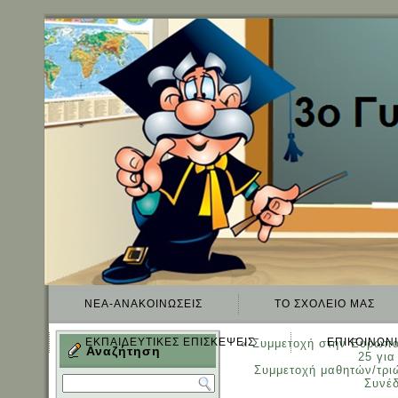
ΝΈΑ-ΑΝΑΚΟΙΝΏΣΕΙΣ
TO ΣΧΟΛΕΊΟ ΜΑΣ
ΕΚΠΑΙΔΕΥΤΙΚΈΣ ΕΠΙΣΚΈΨΕΙΣ
ΕΠΙΚΟΙΝΩΝ
«
Συμμετοχή στην Ευρωπα
Αναζήτηση
25 για
Συμμετοχή μαθητών/τριώ
Συνέ