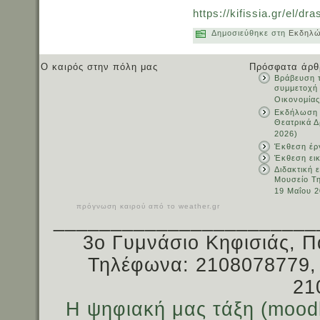
https://kifissia.gr/el/d
Δημοσιεύθηκε στη
Εκδηλώ
Ο καιρός στην πόλη μας
Πρόσφατα άρθ
Βράβευση τ
συμμετοχή
Οικονομίας
Εκδήλωση 
Θεατρικά Δ
2026)
Έκθεση έρ
Έκθεση ει
Διδακτική 
Μουσείο Τ
19 Μαΐου 2
πρόγνωση καιρού από το weather.gr
_______________________
3ο Γυμνάσιο Κηφισιάς, Π
Τηλέφωνα: 2108078779,
21
Η ψηφιακή μας τάξη (mood