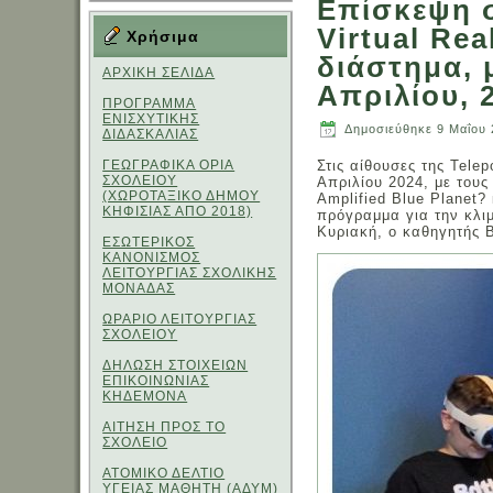
Επίσκεψη σ
Virtual Rea
Χρήσιμα
διάστημα, 
ΑΡΧΙΚΗ ΣΕΛΙΔΑ
Απριλίου, 
ΠΡΟΓΡΑΜΜΑ
ΕΝΙΣΧΥΤΙΚΗΣ
Δημοσιεύθηκε
9 Μαΐου
ΔΙΔΑΣΚΑΛΙΑΣ
ΓΕΩΓΡΑΦΙΚΑ ΟΡΙΑ
Στις αίθουσες της Telepo
ΣΧΟΛΕΙΟΥ
Απριλίου 2024, με τους
(ΧΩΡΟΤΑΞΙΚΟ ΔΗΜΟΥ
Amplified Blue Planet?
ΚΗΦΙΣΙΑΣ ΑΠΟ 2018)
πρόγραμμα για την κλι
Κυριακή, ο καθηγητής Β
ΕΣΩΤΕΡΙΚΟΣ
ΚΑΝΟΝΙΣΜΟΣ
ΛΕΙΤΟΥΡΓΙΑΣ ΣΧΟΛΙΚΗΣ
ΜΟΝΑΔΑΣ
ΩΡΑΡΙΟ ΛΕΙΤΟΥΡΓΙΑΣ
ΣΧΟΛΕΙΟΥ
ΔΗΛΩΣΗ ΣΤΟΙΧΕΙΩΝ
ΕΠΙΚΟΙΝΩΝΙΑΣ
ΚΗΔΕΜΟΝΑ
ΑΙΤΗΣΗ ΠΡΟΣ ΤΟ
ΣΧΟΛΕΙΟ
ΑΤΟΜΙΚΟ ΔΕΛΤΙΟ
ΥΓΕΙΑΣ ΜΑΘΗΤΗ (ΑΔΥΜ)