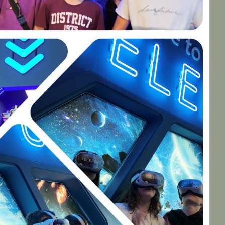
Η Σχολική Εφημερίδα
του 3ου Γυμνασίου
Κηφισιάς
Ο Σύλλογος Γονέων
και Κηδεμόνων 3ου
Γυμνασίου Κηφισιάς
Σύγχρονη εξ
αποστάσεως
εκπαίδευση
Ενημερωτικά
* Ενημερωτικό Κείμενο
των Πράξεων
«Πρόγραμμα
εξειδικευμένης
εκπαιδευτικής
υποστήριξης για ένταξη
μαθητών με αναπηρία ή/
και ειδικές εκπαιδευτικές
ανάγκες», ΑΠ1,ΑΠ2,ΑΠ3
(MIS 520707, 485613,
485614)
* Dedicated to all the
suffering refugees of the
world