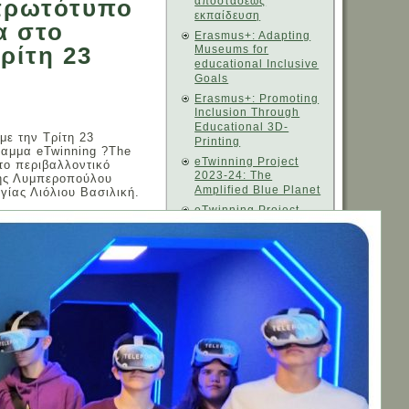
 πρωτότυπο
αποστάσεως
εκπαίδευση
α στο
Erasmus+: Adapting
ρίτη 23
Museums for
educational Inclusive
Goals
Erasmus+: Promoting
Inclusion Through
Educational 3D-
με την Τρίτη 23
Printing
γραμμα eTwinning ?The
eTwinning Project
στο περιβαλλοντικό
2023-24: The
κής Λυμπεροπούλου
Amplified Blue Planet
γίας Λιόλιου Βασιλική.
eΤwinning Project
2023-24 "My city, my
region, my country"
Model United Nations
(MUN)
Εκπαιδευτική
Ρομποτική
Ευρωπαϊκή Εβδομάδα
Προγραμματισμού
Η ανοικτή γραμμή
καταγγελιών για
παράνομο περιεχόμενο
του 'Ιντερνετ