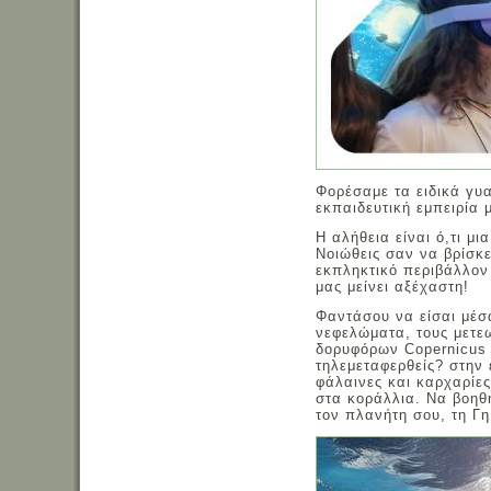
Φορέσαμε τα ειδικά γυα
εκπαιδευτική εμπειρία 
Η αλήθεια είναι ό,τι μι
Νοιώθεις σαν να βρίσκ
εκπληκτικό περιβάλλον
μας μείνει αξέχαστη!
Φαντάσου να είσαι μέσ
νεφελώματα, τους μετεω
δορυφόρων Copernicus γ
τηλεμεταφερθείς? στην
φάλαινες και καρχαρίες
στα κοράλλια. Να βοηθ
τον πλανήτη σου, τη Γη