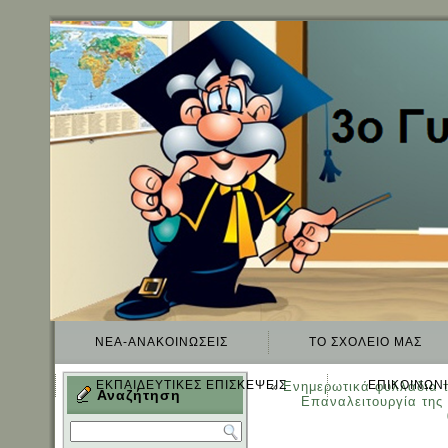
ΝΈΑ-ΑΝΑΚΟΙΝΏΣΕΙΣ
TO ΣΧΟΛΕΊΟ ΜΑΣ
ΕΚΠΑΙΔΕΥΤΙΚΈΣ ΕΠΙΣΚΈΨΕΙΣ
ΕΠΙΚΟΙΝΩΝ
«
Ενημερωτικά φυλλάδια τ
Αναζήτηση
Eπαναλειτουργία της