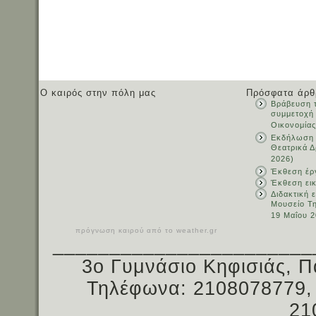
Ο καιρός στην πόλη μας
Πρόσφατα άρθ
Βράβευση τ
συμμετοχή
Οικονομίας
Εκδήλωση 
Θεατρικά Δ
2026)
Έκθεση έρ
Έκθεση ει
Διδακτική 
Μουσείο Τ
19 Μαΐου 2
πρόγνωση καιρού από το weather.gr
_______________________
3ο Γυμνάσιο Κηφισιάς, Π
Τηλέφωνα: 2108078779,
21