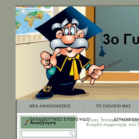
ΝΈΑ-ΑΝΑΚΟΙΝΏΣΕΙΣ
TO ΣΧΟΛΕΊΟ ΜΑΣ
ΕΚΠΑΙΔΕΥΤΙΚΈΣ ΕΠΙΣΚΈΨΕΙΣ
ΕΠΙΚΟΙΝΩΝ
«
Ένας ”ποταμός” από ήχο
Αναζήτηση
Έναρξη συμμετοχής στ