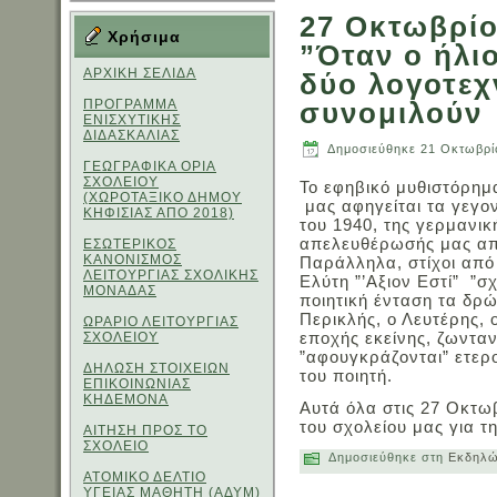
27 Οκτωβρίο
Χρήσιμα
”Όταν ο ήλι
ΑΡΧΙΚΗ ΣΕΛΙΔΑ
δύο λογοτεχ
ΠΡΟΓΡΑΜΜΑ
συνομιλούν
ΕΝΙΣΧΥΤΙΚΗΣ
ΔΙΔΑΣΚΑΛΙΑΣ
Δημοσιεύθηκε
21 Οκτωβρί
ΓΕΩΓΡΑΦΙΚΑ ΟΡΙΑ
ΣΧΟΛΕΙΟΥ
Το εφηβικό μυθιστόρημ
(ΧΩΡΟΤΑΞΙΚΟ ΔΗΜΟΥ
μας αφηγείται τα γεγο
ΚΗΦΙΣΙΑΣ ΑΠΟ 2018)
του 1940, της γερμανικ
απελευθέρωσής μας απ
ΕΣΩΤΕΡΙΚΟΣ
ΚΑΝΟΝΙΣΜΟΣ
Παράλληλα, στίχοι από
ΛΕΙΤΟΥΡΓΙΑΣ ΣΧΟΛΙΚΗΣ
Ελύτη ”’Αξιον Εστί” ”σ
ΜΟΝΑΔΑΣ
ποιητική ένταση τα δρώ
Περικλής, ο Λευτέρης, 
ΩΡΑΡΙΟ ΛΕΙΤΟΥΡΓΙΑΣ
εποχής εκείνης, ζωντανε
ΣΧΟΛΕΙΟΥ
”αφουγκράζονται” ετερο
ΔΗΛΩΣΗ ΣΤΟΙΧΕΙΩΝ
του ποιητή.
ΕΠΙΚΟΙΝΩΝΙΑΣ
ΚΗΔΕΜΟΝΑ
Αυτά όλα στις 27 Οκτωβ
του σχολείου μας για τη
ΑΙΤΗΣΗ ΠΡΟΣ ΤΟ
ΣΧΟΛΕΙΟ
Δημοσιεύθηκε στη
Εκδηλώ
ΑΤΟΜΙΚΟ ΔΕΛΤΙΟ
ΥΓΕΙΑΣ ΜΑΘΗΤΗ (ΑΔΥΜ)