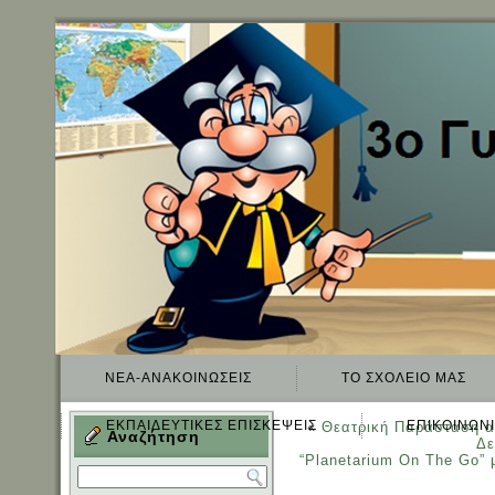
ΝΈΑ-ΑΝΑΚΟΙΝΏΣΕΙΣ
TO ΣΧΟΛΕΊΟ ΜΑΣ
ΕΚΠΑΙΔΕΥΤΙΚΈΣ ΕΠΙΣΚΈΨΕΙΣ
ΕΠΙΚΟΙΝΩΝ
«
Θεατρική Παράσταση απ
Αναζήτηση
Δε
“Planetarium Οn Τhe Go” μ