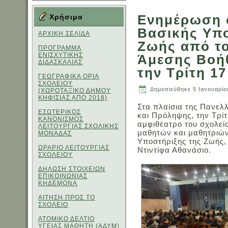
Ενημέρωση 
Χρήσιμα
Βασικής Υπο
ΑΡΧΙΚΗ ΣΕΛΙΔΑ
Ζωής από το
ΠΡΟΓΡΑΜΜΑ
ΕΝΙΣΧΥΤΙΚΗΣ
Άμεσης Βοήθ
ΔΙΔΑΣΚΑΛΙΑΣ
την Τρίτη 1
ΓΕΩΓΡΑΦΙΚΑ ΟΡΙΑ
ΣΧΟΛΕΙΟΥ
Δημοσιεύθηκε
5 Ιανουαρίο
(ΧΩΡΟΤΑΞΙΚΟ ΔΗΜΟΥ
ΚΗΦΙΣΙΑΣ ΑΠΟ 2018)
Στα πλαίσια της Πανελ
ΕΣΩΤΕΡΙΚΟΣ
και Πρόληψης, την Τρίτ
ΚΑΝΟΝΙΣΜΟΣ
αμφιθέατρο του σχολεί
ΛΕΙΤΟΥΡΓΙΑΣ ΣΧΟΛΙΚΗΣ
μαθητών και μαθητριών
ΜΟΝΑΔΑΣ
Υποστήριξης της Ζωής,
ΩΡΑΡΙΟ ΛΕΙΤΟΥΡΓΙΑΣ
Ντιντίφα Αθανάσιο.
ΣΧΟΛΕΙΟΥ
ΔΗΛΩΣΗ ΣΤΟΙΧΕΙΩΝ
ΕΠΙΚΟΙΝΩΝΙΑΣ
ΚΗΔΕΜΟΝΑ
ΑΙΤΗΣΗ ΠΡΟΣ ΤΟ
ΣΧΟΛΕΙΟ
ΑΤΟΜΙΚΟ ΔΕΛΤΙΟ
ΥΓΕΙΑΣ ΜΑΘΗΤΗ (ΑΔΥΜ)