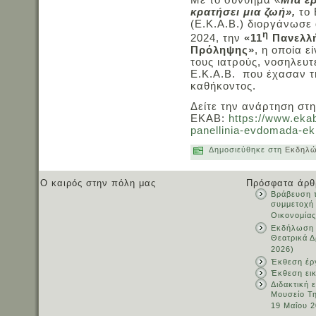
κρατήσει μια ζωή»,
το 
(Ε.Κ.Α.Β.) διοργάνωσε 
η
2024, την
«11
Πανελλή
Πρόληψης»
, η οποία ε
τους ιατρούς, νοσηλευτ
Ε.Κ.Α.Β. που έχασαν τ
καθήκοντος.
Δείτε την ανάρτηση στη
ΕΚΑΒ:
https://www.ekab
panellinia-evdomada-ekp
Δημοσιεύθηκε στη
Εκδηλώ
Ο καιρός στην πόλη μας
Πρόσφατα άρθ
Βράβευση τ
συμμετοχή
Οικονομίας
Εκδήλωση 
Θεατρικά Δ
2026)
Έκθεση έρ
Έκθεση ει
Διδακτική 
Μουσείο Τ
19 Μαΐου 2