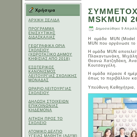
ΣΥΜΜΕΤΟΧΗ
Χρήσιμα
MSKMUN 2
ΑΡΧΙΚΗ ΣΕΛΙΔΑ
ΠΡΟΓΡΑΜΜΑ
Δημοσιεύθηκε
9 Απριλί
ΕΝΙΣΧΥΤΙΚΗΣ
ΔΙΔΑΣΚΑΛΙΑΣ
Η ομάδα ΜUN (Model Un
MUN που οργάνωσε το 1ο
ΓΕΩΓΡΑΦΙΚΑ ΟΡΙΑ
ΣΧΟΛΕΙΟΥ
Η ομάδα MUN αποτελείτ
(ΧΩΡΟΤΑΞΙΚΟ ΔΗΜΟΥ
Πλακαντωνάκη, Μιχάλη
ΚΗΦΙΣΙΑΣ ΑΠΟ 2018)
Θεανώ Χατζηδάκη, Ανα
Κουτσαγγέλη.
ΕΣΩΤΕΡΙΚΟΣ
ΚΑΝΟΝΙΣΜΟΣ
Η ομάδα πέρασε 4 ημέρ
ΛΕΙΤΟΥΡΓΙΑΣ ΣΧΟΛΙΚΗΣ
όπως το περιβάλλον κα
ΜΟΝΑΔΑΣ
Υπεύθυνη Καθηγήτρια, 
ΩΡΑΡΙΟ ΛΕΙΤΟΥΡΓΙΑΣ
ΣΧΟΛΕΙΟΥ
ΔΗΛΩΣΗ ΣΤΟΙΧΕΙΩΝ
ΕΠΙΚΟΙΝΩΝΙΑΣ
ΚΗΔΕΜΟΝΑ
ΑΙΤΗΣΗ ΠΡΟΣ ΤΟ
ΣΧΟΛΕΙΟ
ΑΤΟΜΙΚΟ ΔΕΛΤΙΟ
ΥΓΕΙΑΣ ΜΑΘΗΤΗ (ΑΔΥΜ)