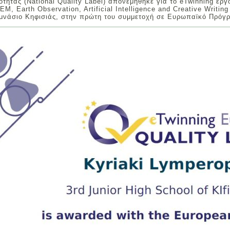
τητας (National Quality Label) απονεμήθηκε για το eTwinning έργο
EM, Earth Observation, Artificial Intelligence and Creative Writing
μνάσιο Κηφισιάς, στην πρώτη του συμμετοχή σε Ευρωπαϊκό Πρόγρ