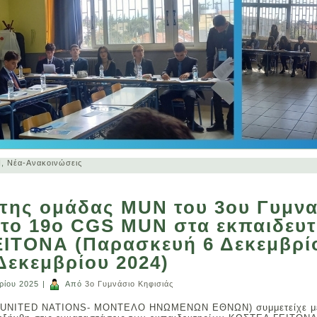
N
,
Νέα-Ανακοινώσεις
 της ομάδας MUN του 3ου Γυμν
το 19ο CGS MUN στα εκπαιδευτ
ΙΤΟΝΑ (Παρασκευή 6 Δεκεμβρί
Δεκεμβρίου 2024)
ρίου 2025
|
Από
3ο Γυμνάσιο Κηφισιάς
UNITED NATIONS- ΜΟΝΤΕΛΟ ΗΝΩΜΕΝΩΝ ΕΘΝΩΝ) συμμετείχε με 