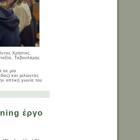
Κόντος Χρήστος,
ταξία, Ταβουλάρης
ά σε μία
δας) και μιλώντας
ην οπτική γωνία του
nning έργο