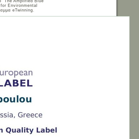
 “The Amplified Blue
 for Environmental
αμμα eTwinning.