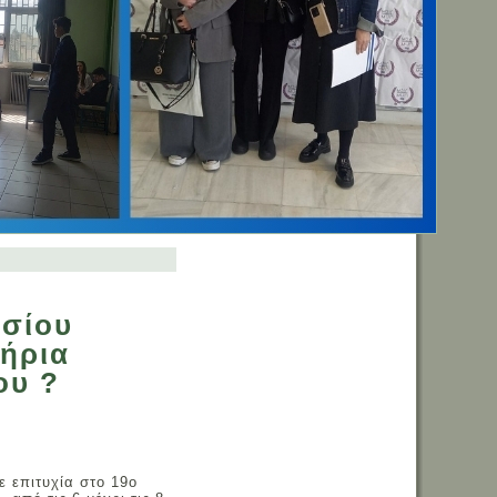
Επισκέπτες
ασίου
ήρια
ου ?
επιτυχία στο 19ο