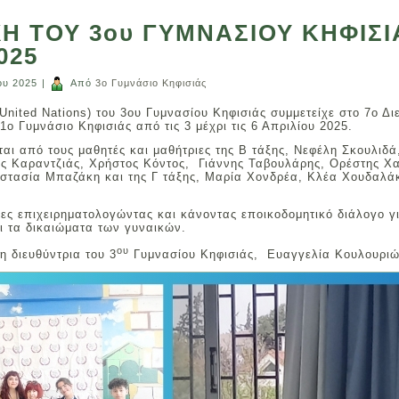
 ΤΟΥ 3ου ΓΥΜΝΑΣΙΟΥ ΚΗΦΙΣΙ
025
ου 2025
|
Από
3ο Γυμνάσιο Κηφισιάς
ited Nations) του 3ου Γυμνασίου Κηφισιάς συμμετείχε στο 7ο Δ
 Γυμνάσιο Κηφισιάς από τις 3 μέχρι τις 6 Απριλίου 2025.
αι από τους μαθητές και μαθήτριες της Β τάξης, Νεφέλη Σκουλιδά
ς Καραντζιάς, Χρήστος Κόντος, Γιάννης Ταβουλάρης, Ορέστης 
στασία Μπαζάκη και της Γ τάξης, Μαρία Χονδρέα, Κλέα Χουδαλά
ες επιχειρηματολογώντας και κάνοντας εποικοδομητικό διάλογο γ
ι τα δικαιώματα των γυναικών.
ου
η διευθύντρια του 3
Γυμνασίου Κηφισιάς, Ευαγγελία Κουλουριώ