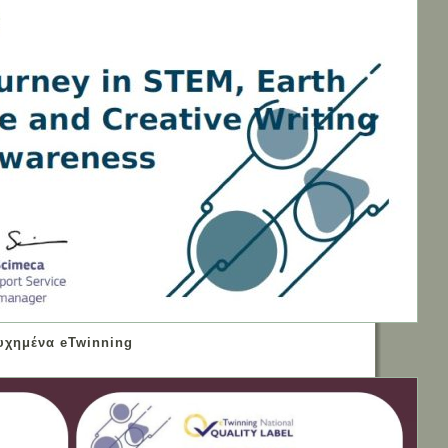
τυχημένα
eTwinning