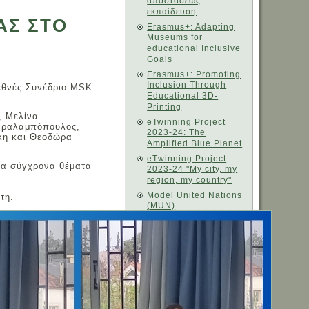
αποστάσεως
εκπαίδευση
ΑΣ ΣΤΟ
Erasmus+: Adapting
Museums for
educational Inclusive
Goals
Erasmus+: Promoting
Inclusion Through
ιεθνές Συνέδριο MSK
Educational 3D-
Printing
, Μελίνα
eTwinning Project
Χαραλαμπόπουλος,
2023-24: The
κη και Θεοδώρα
Amplified Blue Planet
eΤwinning Project
ια σύγχρονα θέματα
2023-24 "My city, my
region, my country"
Model United Nations
τη.
(MUN)
Εκπαιδευτική
Ρομποτική
Ευρωπαϊκή Εβδομάδα
Προγραμματισμού
Η ανοικτή γραμμή
καταγγελιών για
παράνομο περιεχόμενο
του 'Ιντερνετ