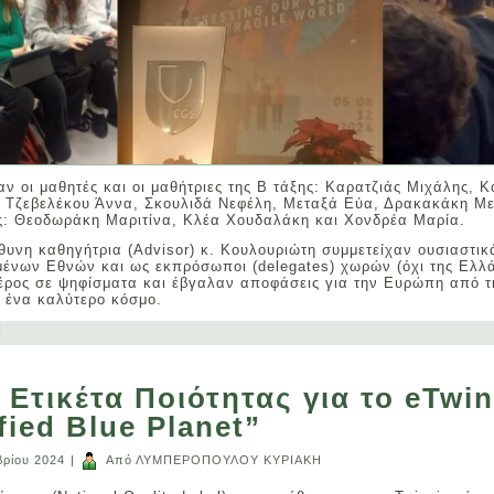
αν οι μαθητές και οι μαθήτριες της Β τάξης: Καρατζιάς Μιχάλης, 
 Τζεβελέκου Άννα, Σκουλιδά Νεφέλη, Μεταξά Εύα, Δρακακάκη Με
ξης: Θεοδωράκη Μαριτίνα, Κλέα Χουδαλάκη και Χονδρέα Μαρία.
θυνη καθηγήτρια (Advisor) κ. Κουλουριώτη συμμετείχαν ουσιαστικ
νων Εθνών και ως εκπρόσωποι (delegates) χωρών (όχι της Ελλά
έρος σε ψηφίσματα και έβγαλαν αποφάσεις για την Ευρώπη από τ
ι ένα καλύτερο κόσμο.
N
Ετικέτα Ποιότητας για το eTwi
fied Blue Planet”
βρίου 2024
|
Από
ΛΥΜΠΕΡΟΠΟΥΛΟΥ ΚΥΡΙΑΚΗ