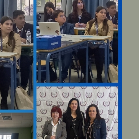
Η Σχολική Εφημερίδα
του 3ου Γυμνασίου
Κηφισιάς
Ο Σύλλογος Γονέων
και Κηδεμόνων 3ου
Γυμνασίου Κηφισιάς
Σύγχρονη εξ
αποστάσεως
εκπαίδευση
Ενημερωτικά
* Ενημερωτικό Κείμενο
των Πράξεων
«Πρόγραμμα
εξειδικευμένης
εκπαιδευτικής
υποστήριξης για ένταξη
μαθητών με αναπηρία ή/
και ειδικές εκπαιδευτικές
ανάγκες», ΑΠ1,ΑΠ2,ΑΠ3
(MIS 520707, 485613,
485614)
* Dedicated to all the
suffering refugees of the
world