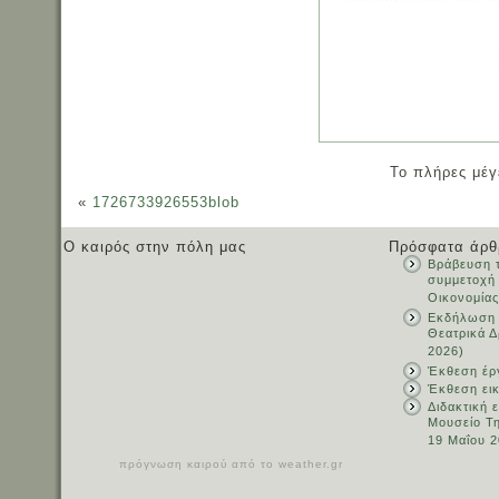
Το πλήρες μέγ
«
1726733926553blob
Ο καιρός στην πόλη μας
Πρόσφατα άρθ
Βράβευση τ
συμμετοχή
Οικονομίας
Εκδήλωση 
Θεατρικά Δ
2026)
Έκθεση έρ
Έκθεση ει
Διδακτική 
Μουσείο Τ
19 Μαΐου 2
πρόγνωση καιρού από το weather.gr
_______________________