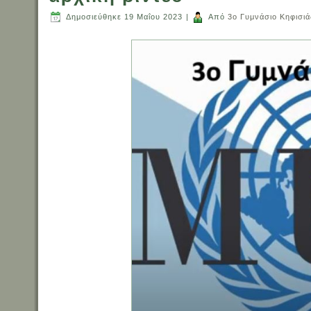
Δημοσιεύθηκε
19 Μαΐου 2023
|
Από
3ο Γυμνάσιο Κηφισιά