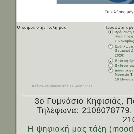
Το πλήρες μέγ
Ο καιρός στην πόλη μας
Πρόσφατα άρθ
Βράβευση τ
συμμετοχή
Οικονομίας
Εκδήλωση 
Θεατρικά Δ
2026)
Έκθεση έρ
Έκθεση ει
Διδακτική 
Μουσείο Τ
19 Μαΐου 2
πρόγνωση καιρού από το weather.gr
_______________________
3ο Γυμνάσιο Κηφισιάς, Π
Τηλέφωνα: 2108078779,
21
Η ψηφιακή μας τάξη (mood