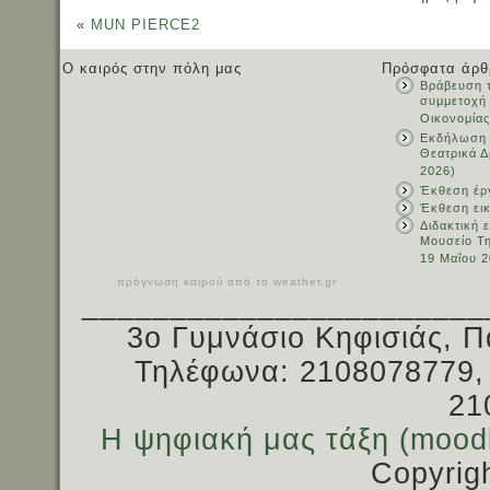
«
MUN PIERCE2
Ο καιρός στην πόλη μας
Πρόσφατα άρθ
Βράβευση τ
συμμετοχή
Οικονομίας
Εκδήλωση 
Θεατρικά Δ
2026)
Έκθεση έρ
Έκθεση ει
Διδακτική 
Μουσείο Τ
19 Μαΐου 2
πρόγνωση καιρού από το weather.gr
_______________________
3ο Γυμνάσιο Κηφισιάς, Π
Τηλέφωνα: 2108078779,
21
Η ψηφιακή μας τάξη (mood
Copyrig