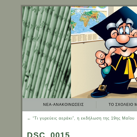
ΝΈΑ-ΑΝΑΚΟΙΝΏΣΕΙΣ
TO ΣΧΟΛΕΊΟ 
←
“Τι γυρεύεις αεράκι”, η εκδήλωση της 19ης Μαΐου
DSC_0015