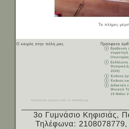
Το πλήρες μέγε
Ο καιρός στην πόλη μας
Πρόσφατα άρθ
Βράβευση τ
συμμετοχή
Οικονομίας
Εκδήλωση 
Θεατρικά Δ
2026)
Έκθεση έρ
Έκθεση ει
Διδακτική 
Μουσείο Τ
19 Μαΐου 2
πρόγνωση καιρού από το weather.gr
_______________________
3ο Γυμνάσιο Κηφισιάς, Π
Τηλέφωνα: 2108078779,